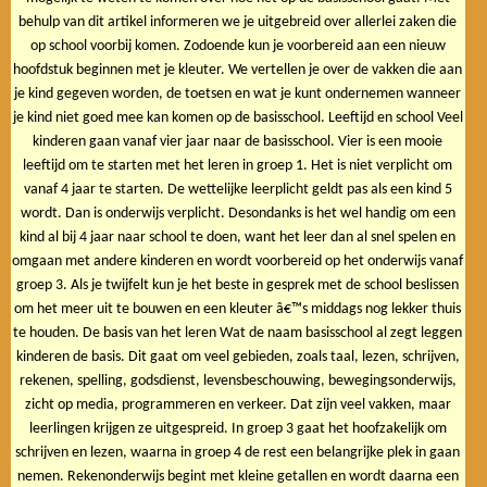
behulp van dit artikel informeren we je uitgebreid over allerlei zaken die
op school voorbij komen. Zodoende kun je voorbereid aan een nieuw
hoofdstuk beginnen met je kleuter. We vertellen je over de vakken die aan
je kind gegeven worden, de toetsen en wat je kunt ondernemen wanneer
je kind niet goed mee kan komen op de basisschool. Leeftijd en school Veel
kinderen gaan vanaf vier jaar naar de basisschool. Vier is een mooie
leeftijd om te starten met het leren in groep 1. Het is niet verplicht om
vanaf 4 jaar te starten. De wettelijke leerplicht geldt pas als een kind 5
wordt. Dan is onderwijs verplicht. Desondanks is het wel handig om een
kind al bij 4 jaar naar school te doen, want het leer dan al snel spelen en
omgaan met andere kinderen en wordt voorbereid op het onderwijs vanaf
groep 3. Als je twijfelt kun je het beste in gesprek met de school beslissen
om het meer uit te bouwen en een kleuter â€™s middags nog lekker thuis
te houden. De basis van het leren Wat de naam basisschool al zegt leggen
kinderen de basis. Dit gaat om veel gebieden, zoals taal, lezen, schrijven,
rekenen, spelling, godsdienst, levensbeschouwing, bewegingsonderwijs,
zicht op media, programmeren en verkeer. Dat zijn veel vakken, maar
leerlingen krijgen ze uitgespreid. In groep 3 gaat het hoofzakelijk om
schrijven en lezen, waarna in groep 4 de rest een belangrijke plek in gaan
nemen. Rekenonderwijs begint met kleine getallen en wordt daarna een