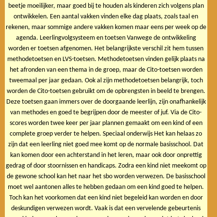
beetje moeilijker, maar goed bij te houden als kinderen zich volgens plan
ontwikkelen. Een aantal vakken vinden elke dag plaats, zoals taal en
rekenen, maar sommige andere vakken komen maar eens per week op de
agenda. Leerlingvolgsysteem en toetsen Vanwege de ontwikkeling
worden er toetsen afgenomen. Het belangrijkste verschil zit hem tussen
methodetoetsen en LVS-toetsen. Methodetoetsen vinden gelijk plaats na
het afronden van een thema in de groep, maar de Cito-toetsen worden
tweemaal per jaar gedaan. Ook al zijn methodetoetsen belangrijk, toch
worden de Cito-toetsen gebruikt om de opbrengsten in beeld te brengen.
Deze toetsen gaan immers over de doorgaande leerlijn, zijn onafhankelijk
van methodes en goed te begrijpen door de meester of juf. Via de Cito-
scores worden twee keer per jaar plannen gemaakt om een kind of een
complete groep verder te helpen. Speciaal onderwijs Het kan helaas zo
zijn dat een leerling niet goed mee komt op de normale basisschool. Dat
kan komen door een achterstand in het leren, maar ook door onprettig
gedrag of door stoornissen en handicaps. Zodra een kind niet meekomt op
de gewone school kan het naar het sbo worden verwezen. De basisschool
moet wel aantonen alles te hebben gedaan om een kind goed te helpen.
Toch kan het voorkomen dat een kind niet begeleid kan worden en door
deskundigen verwezen wordt. Vaak is dat een vervelende gebeurtenis