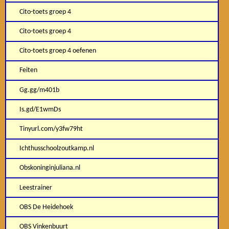
Cito-toets groep 4
Cito-toets groep 4
Cito-toets groep 4 oefenen
Feiten
Gg.gg/m401b
Is.gd/E1wmDs
Tinyurl.com/y3fw79ht
Ichthusschoolzoutkamp.nl
Obskoninginjuliana.nl
Leestrainer
OBS De Heidehoek
OBS Vinkenbuurt